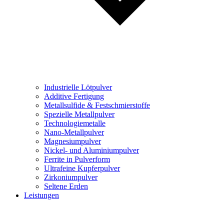
Industrielle Lötpulver
Additive Fertigung
Metallsulfide & Festschmierstoffe
Spezielle Metallpulver
Technologiemetalle
Nano-Metallpulver
Magnesiumpulver
Nickel- und Aluminiumpulver
Ferrite in Pulverform
Ultrafeine Kupferpulver
Zirkoniumpulver
Seltene Erden
Leistungen