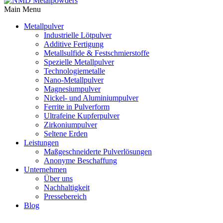
Main Menu
Metallpulver
Industrielle Lötpulver
Additive Fertigung
Metallsulfide & Festschmierstoffe
Spezielle Metallpulver
Technologiemetalle
Nano-Metallpulver
Magnesiumpulver
Nickel- und Aluminiumpulver
Ferrite in Pulverform
Ultrafeine Kupferpulver
Zirkoniumpulver
Seltene Erden
Leistungen
Maßgeschneiderte Pulverlösungen
Anonyme Beschaffung
Unternehmen
Über uns
Nachhaltigkeit
Pressebereich
Blog