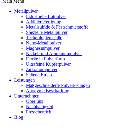
Main Menu
Metallpulver
Industrielle Lötpulver
Additive Fertigung
Metallsulfide & Festschmierstoffe
Spezielle Metallpulver
Technologiemetalle
Nano-Metallpulver
Magnesiumpulver
Nickel- und Aluminiumpulver
Ferrite in Pulverform
Ultrafeine Kupferpulver
Zirkoniumpulver
Seltene Erden
Leistungen
Maßgeschneiderte Pulverlösungen
Anonyme Beschaffung
Unternehmen
Über uns
Nachhaltigkeit
Pressebereich
Blog