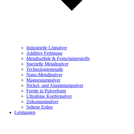
Industrielle Lötpulver
Additive Fertigung
Metallsulfide & Festschmierstoffe
Spezielle Metallpulver
Technologiemetalle
Nano-Metallpulver
Magnesiumpulver
Nickel- und Aluminiumpulver
Ferrite in Pulverform
Ultrafeine Kupferpulver
Zirkoniumpulver
Seltene Erden
Leistungen