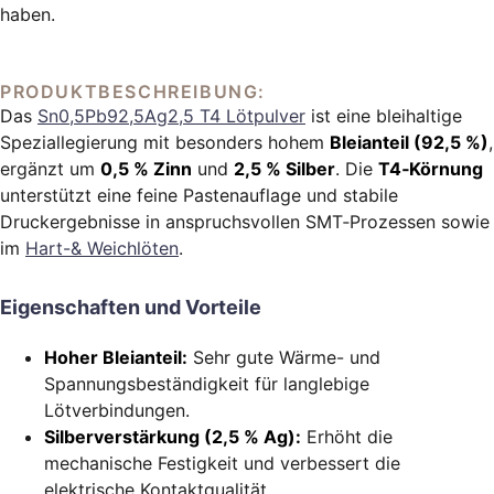
haben.
PRODUKTBESCHREIBUNG:
Das
Sn0,5Pb92,5Ag2,5 T4 Lötpulver
ist eine bleihaltige
Speziallegierung mit besonders hohem
Bleianteil (92,5 %)
,
ergänzt um
0,5 % Zinn
und
2,5 % Silber
. Die
T4‑Körnung
unterstützt eine feine Pastenauflage und stabile
Druckergebnisse in anspruchsvollen SMT‑Prozessen sowie
im
Hart-& Weichlöten
.
Eigenschaften und Vorteile
Hoher Bleianteil:
Sehr gute Wärme- und
Spannungsbeständigkeit für langlebige
Lötverbindungen.
Silberverstärkung (2,5 % Ag):
Erhöht die
mechanische Festigkeit und verbessert die
elektrische Kontaktqualität.